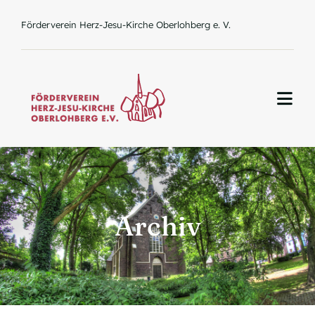
Zum
Förderverein Herz-Jesu-Kirche Oberlohberg e. V.
Inhalt
springen
Togg
Navi
Home
Archiv
Über uns
Aktuelles