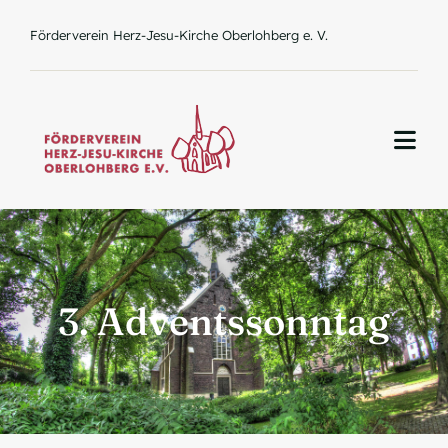
Zum
Förderverein Herz-Jesu-Kirche Oberlohberg e. V.
Inhalt
springen
Togg
Navi
Home
3. Adventssonntag
Über uns
Aktuelles