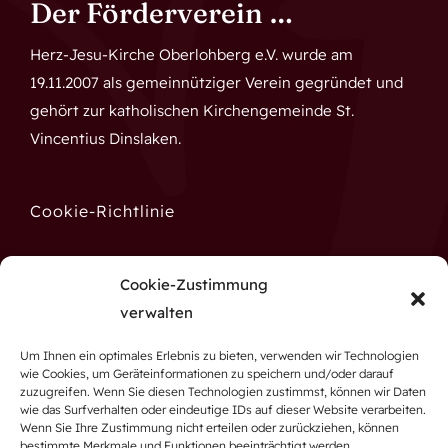
Der Förderverein …
Herz-Jesu-Kirche Oberlohberg e.V. wurde am
19.11.2007 als gemeinnütziger Verein gegründet und
gehört zur katholischen Kirchengemeinde St.
Vincentius Dinslaken.
Cookie-Richtlinie
Datenschutz
Cookie-Zustimmung
verwalten
Impressum
Um Ihnen ein optimales Erlebnis zu bieten, verwenden wir Technologien
wie Cookies, um Geräteinformationen zu speichern und/oder darauf
zuzugreifen. Wenn Sie diesen Technologien zustimmst, können wir Daten
wie das Surfverhalten oder eindeutige IDs auf dieser Website verarbeiten.
Wenn Sie Ihre Zustimmung nicht erteilen oder zurückziehen, können
bestimmte Merkmale und Funktionen beeinträchtigt werden.