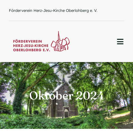
Zum
Förderverein Herz-Jesu-Kirche Oberlohberg e. V.
Inhalt
springen
Togg
Navi
Home
Oktober 2024
Über uns
Aktuelles