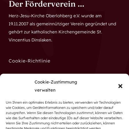
Der Förderverein …
Herz-Jesu-Kirche Oberlohberg e.V. wurde am
19.11.2007 als gemeinnütziger Verein gegründet und
gehört zur katholischen Kirchengemeinde St.
Vincentius Dinslaken.
Cookie-Richtlinie
Datenschutz
Cookie-Zustimmung
verwalten
Impressum
Um Ihnen ein optimales Erlebnis zu bieten, verwenden wir Technologien
wie Cookies, um Geräteinformationen zu speichern und/oder darauf
zuzugreifen. Wenn Sie diesen Technologien zustimmst, können wir Daten
wie das Surfverhalten oder eindeutige IDs auf dieser Website verarbeiten.
Wenn Sie Ihre Zustimmung nicht erteilen oder zurückziehen, können
bestimmte Merkmale und Funktionen beeinträchtigt werden.