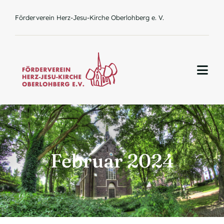
Zum
Förderverein Herz-Jesu-Kirche Oberlohberg e. V.
Inhalt
springen
Togg
Navi
Home
Februar 2024
Über uns
Aktuelles